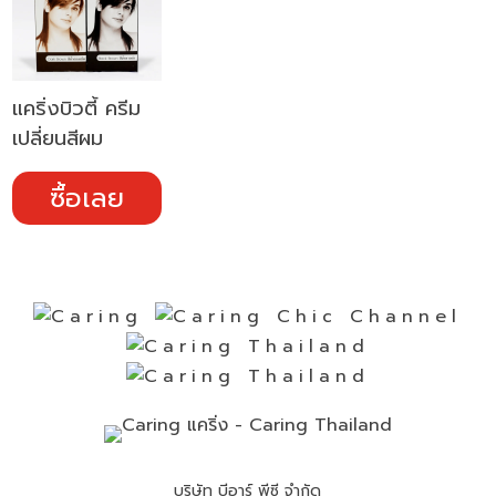
แคริ่งบิวตี้ ครีม
เปลี่ยนสีผม
ซื้อเลย
บริษัท บีอาร์ พีซี จำกัด