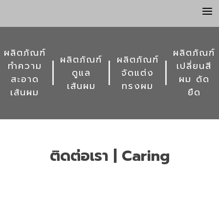
a
ผลิตภัณฑ์
ผลิตภัณฑ์
ผลิตภัณฑ์
ผลิตภัณฑ์
ทำความ
เปลี่ยนสี
ดูแล
จัดแต่ง
สะอาด
ผม ดัด
เส้นผม
ทรงผม
เส้นผม
ยืด
ติดต่อเรา | Caring