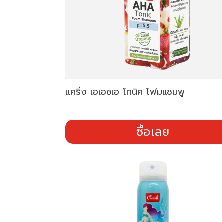
แคริ่ง เอเอชเอ โทนิค โฟมแชมพู
ซื้อเลย