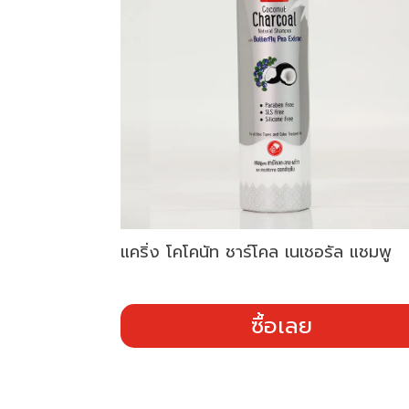
แคริ่ง โคโคนัท ชาร์โคล เนเชอรัล แชมพู
ซื้อเลย