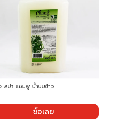
่ง สปา แชมพู น้ำนมข้าว
ซื้อเลย