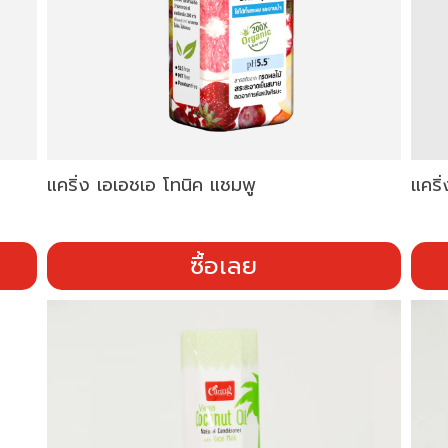
แคริ่ง เอเอชเอ โทนิค แชมพู
แคริ
ซื้อเลย