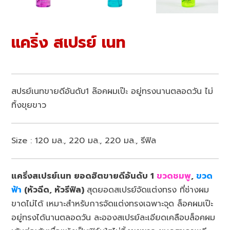
แคริ่ง สเปรย์ เนท
สปรย์เนทขายดีอันดับ1 ล๊อคผมเป๊ะ อยู่ทรงนานตลอดวัน ไม่
ทิ้งขุยขาว
Size : 120 มล., 220 มล., 220 มล., รีฟิล
แคริ่งสเปรย์เนท ยอดฮิตขายดีอันดับ 1
ขวดชมพู
,
ขวด
ฟ้า
(หัวฉีด, หัวรีฟิล)
สุดยอดสเปรย์จัดแต่งทรง ที่ช่างผม
ขาดไม่ได้ เหมาะสำหรับการจัดแต่งทรงเฉพาะจุด ล็อคผมเป๊ะ
อยู่ทรงได้นานตลอดวัน ละอองสเปรย์ละเอียดเคลือบล็อคผม