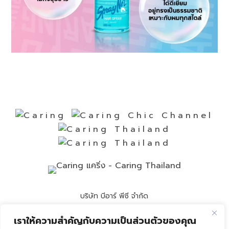
บริษัท บีอาร์ พีซี จำกัด
Call Center
(662) 8920236
เราให้ความสำคัญกับความเป็นส่วนตัวของคุณ