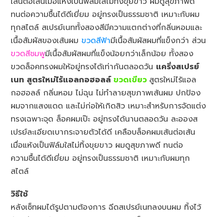
เส้นต่อเส้นเมื่อแห้งเป็นฟิล์มใสไม่ทิ้งขุยขาว ผมดูสุขภาพดี
ทนต่อความชื้นได้ดีเยี่ยม อยู่ทรงเป็นธรรมชาติ เหมาะกับผม
ทุกสไตล์ สเปรย์เนททั้งสองสีมีความแตกต่างที่กลิ่นหอมและ
เนื้อสัมผัสของเส้นผม
ขวดสีฟ้า
มีเนื้อสัมผัสผมที่แข็งกว่า ส่วน
ขวดสีชมพู
มีเนื้อสัมผัสผมที่แข็งน้อยกว่าเล็กน้อย ทั้งสอง
ขวดล็อคทรงผมให้อยู่ทรงได้เท่ากันตลอดวัน
แคริ่งสเปรย์
เนท สูตรใหม่ไร้แอลกอฮอลล์
ขวดเขียว
สูตรใหม่ไร้แอล
กอฮอลล์ กลิ่นหอม ไม่ฉุน ไม่ทำลายสุขภาพเส้นผม ปกป้อง
ผมจากแสงแดด และไม่ก่อให้เกิดสิว เหมาะสำหรับการจัดแต่ง
ทรงเฉพาะจุด ล็อคผมเป๊ะ อยู่ทรงได้นานตลอดวัน ละอองส
เปรย์ละเอียดเบากระจายตัวได้ดี เคลือบล็อคผมเส้นต่อเส้น
เมื่อแห้งเป็นฟิล์มใสไม่ทิ้งขุยขาว ผมดูสุขภาพดี ทนต่อ
ความชื้นได้ดีเยี่ยม อยู่ทรงเป็นธรรมชาติ เหมาะกับผมทุก
สไตล์
วิธีใช้
หลังเซ็ทผมได้รูปตามต้องการ ฉีดสเปรย์เนทลงบนผม ทิ้งไว้