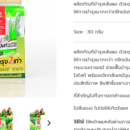
ผลิตภัณฑ์บำรุงเส้นผม ด้วยส
ให้การบำรุงมากกว่าทรีทเม้นท์
Size : 30 กรัม
ผลิตภัณฑ์บำรุงเส้นผม ด้วยส
ให้การบำรุงมากกว่า ทรีทเม้น
กระบวนการเคมี ช่วยฟื้นบำรุ
ไฮไลท์ พร้อมขจัดกลิ่นเคมีฉ
ประสิทธิภาพ ลิขสิทธิ์เฉพา
ที่สำคัญไม่ทิ้งการตกค้างบนเ
ไม่ลีบแบน ไม่ก่อให้เกิดรังแค 
วิธีใช้
ใช้หมักผมหลังผ่านการทำ
ตกค้างและเติมสารบำรุงให้ผม 