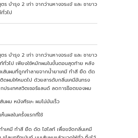
ูตร บำรุง 2 เท่า จากว่านหางจระเข้ และ ชาขาว
ทั่วไป
ูตร บำรุง 2 เท่า จากว่านหางจระเข้ และ ชาขาว
ท์ทั่วไป เพียงใช้หมักผมในขั้นตอนสุดท้าย หลัง
งเส้นผมที่ถูกทำลายจากน้ำยาเคมี ทำสี ยืด ดัด
ุนติดผมให้หมดไป ด้วยสารดับกลิ่นเคมีอันทรง
ะจากประเทศสวิตเซอร์แลนด์ ลดการช๊อตของผม
ส้นผม หนังศีรษะ ผมไม่มันเร็ว
เห็นผลในครั้งแรกที่ใช้
เคมี ทำสี ยืด ดัด ไฮไลท์ เพื่อขจัดกลิ่นเคมี
ชโลมทรีทเม้นท์ บนเส้นผมแล้วนวดให้ทั่ว ทิ้งไว้