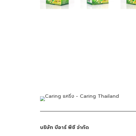
บริษัท บีอาร์ พีซี จำกัด