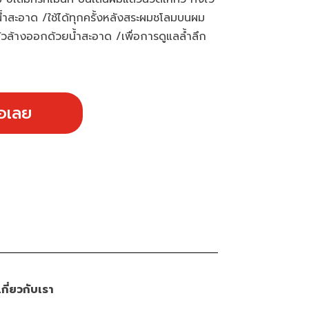
้ำสะอาด /ใช้ได้ทุกครั้งหลังสระผมชโลมบนผม
ล้วล้างออกด้วยน้ำสะอาด /เพื่อการดูแลล้ำลึก
้อเลย
เกี่ยวกับเรา