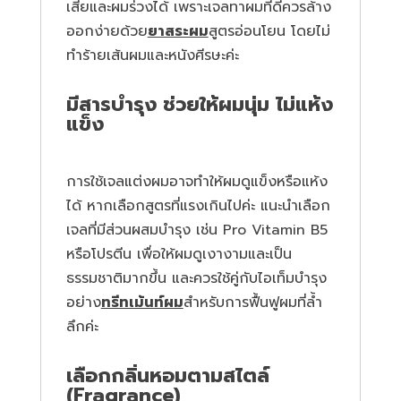
เสียและผมร่วงได้ เพราะเจลทาผมที่ดีควรล้าง
ออกง่ายด้วย
ยาสระผม
สูตรอ่อนโยน โดยไม่
ทำร้ายเส้นผมและหนังศีรษะค่ะ
มีสารบำรุง ช่วยให้ผมนุ่ม ไม่แห้ง
แข็ง
การใช้เจลแต่งผมอาจทำให้ผมดูแข็งหรือแห้ง
ได้ หากเลือกสูตรที่แรงเกินไปค่ะ แนะนำเลือก
เจลที่มีส่วนผสมบำรุง เช่น Pro Vitamin B5
หรือโปรตีน เพื่อให้ผมดูเงางามและเป็น
ธรรมชาติมากขึ้น และควรใช้คู่กับไอเท็มบำรุง
อย่าง
ทรีทเม้นท์ผม
สำหรับการฟื้นฟูผมที่ล้ำ
ลึกค่ะ
เลือกกลิ่นหอมตามสไตล์
(Fragrance)