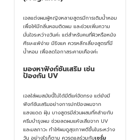
เจลแต่งผมผู้หญิงหลายสูตรมีการเติมน้ำหอม
เพื่อให้มีกลิ่นหอมติดผม และช่วยเพิ่มความ
มั่นใจระหว่างวันค่ะ แต่สำหรับคนที่ผิวหรือหนัง
ศีรษะแพ้ง่าย มีรังแค ควรหลีกเลี่ยงสูตรที่มี
น้ำหอม เพื่อลดโอกาสระคายเคืองค่ะ
มองหาฟังก์ชันเสริม เช่น
ป้องกัน UV
เจลใส่ผมสมัยนี้ไม่ได้มีดีแค่จัดทรง แต่ยังมี
ฟังก์ชันเสริมอย่างการปกป้องผมจาก
แสงแดด ฝุ่น บางสูตรมีส่วนผสมที่คล้ายกับ
ครีมบำรุงผม ช่วยลดผมแห้งเสียจาก UV
และมลภาวะ ทำให้ผมดูสุขภาพดีขึ้นในระหว่าง
วัน อย่างไรก็ตาม ควรดูแลร่วมกับ
เซรั่ม