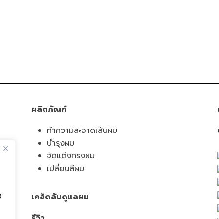
ผลิตภัณฑ์
ทำความสะอาดเส้นผม
บำรุงผม
จัดแต่งทรงผม
เปลี่ยนสีผม
เคล็ดลับดูแลผม
้
รีวิว