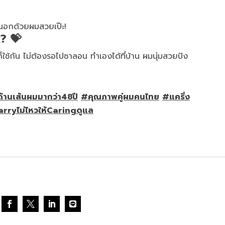
นอกด้วยผมสวยเป๊ะ!
? 💝
ก็ใช้กัน ไม่ต้องรอไปซาลอน ทำเองได้ที่บ้าน ผมนุ่มสวยปัง
ด้านเส้นผมมากว่า48ปี
#คุณภาพคู่ผมคนไทย
#แคริ่ง
rryไม่ไหวให้Caringดูแล