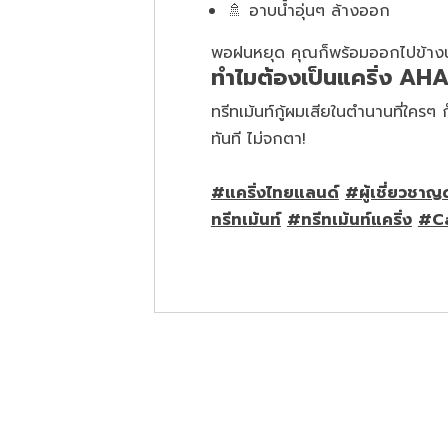
🚿 อาบน้ำอุ่นๆ ล้างออก
พอฝนหยุด คุณก็พร้อมออกไปข้าง
ทำไมต้องเป็นแคริ่ง AHA
ทรีทเม้นท์กู้ผมเสียในตำนานที่ใครๆ 
ทันที ไม่จกตา!
#แคริ่งไทยแลนด์
#ผู้เชี่ยวชาญ
ทรีทเม้นท์
#ทรีทเม้นท์แคริ่ง
#Ca