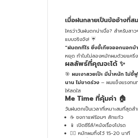
เมื่อฝนกลายเป็นข้ออ้างที่สม
ใครว่าวันฝนตกน่าเบื่อ? สำหรับสาวๆ
แบบจริงจัง! ☔
“ฝนตกทีไร ยิ่งขี้เกียจออกนอกบ้
หยุด ทำไมไม่ลองหมักผมด้วยแคริ่ง
ผลลัพธ์ที่คุณจะได้ ✨
🎯
ผมเงาสวยเป๊ะ มีน้ำหนัก ไม่ชี้ฟู
นาน ไม่ขาดร่วง
– ผมแข็งแรงทน
ให้สดใส
Me Time ที่คุ้มค่า 🏠
วันฝนตกเป็นเวลาที่เหมาะสมที่สุดส
☕ ชงกาแฟร้อนๆ สักแก้ว
📱 เปิดซีรีส์/หนังเรื่องโปรด
💆‍♀️ หมักผมทิ้งไว้ 15-20 นาที