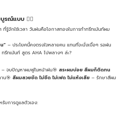
บูรณ์แบบ 💆‍♀️
 ที่รู้จักใช้เวลา วันฝนคือโอกาสทองในการทำทรีทเม้นท์ผม
าน”
– ประโยคนี้คงตรงใจหลายคน แทนที่จะนั่งเบื่อๆ รอฝน
 ทรีทเม้นท์ สูตร AHA ไปพลางๆ ล่ะ?
– จบปัญหาผมฟูในหน้าฝน🎯
สระผมบ่อย สีผมก็ติดทน
ทาน🎯
สีผมสวยชัด ไม่ซีด ไม่เฟด ไม่แห้งเสีย
– รักษาสีผม
ำหรับการดูแลตัวเอง: