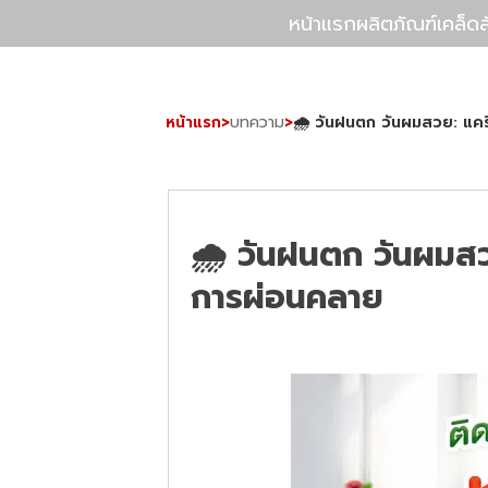
หน้าแรก
ผลิตภัณฑ์
เคล็ด
หน้าแรก
>
บทความ
>
🌧️ วันฝนตก วันผมสวย: แค
🌧️ วันฝนตก วันผมสว
การผ่อนคลาย