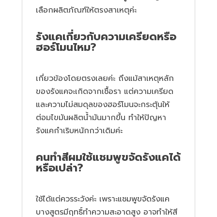
เลือกผลิตภัณฑ์ให้ตรงสาเหตุค่ะ
รังแคเกี่ยวกับความเครียดหรือ
ฮอร์โมนไหม?
เกี่ยวข้องโดยตรงเลยค่ะ ถึงแม้สาเหตุหลัก
ของรังแคจะเกิดจากเชื้อรา แต่ความเครียด
และความไม่สมดุลของฮอร์โมนจะกระตุ้นให้
ต่อมไขมันผลิตน้ำมันมากขึ้น ทำให้ปัญหา
รังแคกำเริบหนักกว่าเดิมค่ะ
คนทำสีผมใช้แชมพูขจัดรังแคได้
หรือเปล่า?
ใช้ได้แต่ควรระวังค่ะ เพราะแชมพูขจัดรังแค
บางสูตรมีฤทธิ์ทำความสะอาดสูง อาจทำให้สี