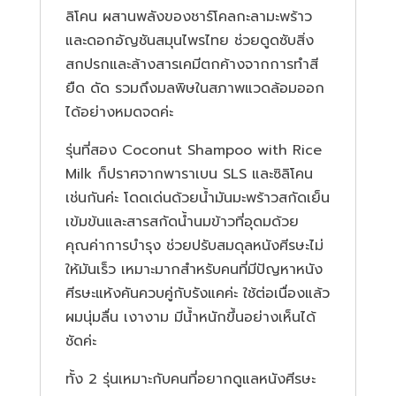
ลิโคน ผสานพลังของชาร์โคลกะลามะพร้าว
และดอกอัญชันสมุนไพรไทย ช่วยดูดซับสิ่ง
สกปรกและล้างสารเคมีตกค้างจากการทำสี
ยืด ดัด รวมถึงมลพิษในสภาพแวดล้อมออก
ได้อย่างหมดจดค่ะ
รุ่นที่สอง
Coconut Shampoo with Rice
Milk
ก็ปราศจากพาราเบน SLS และซิลิโคน
เช่นกันค่ะ โดดเด่นด้วยน้ำมันมะพร้าวสกัดเย็น
เข้มข้นและสารสกัดน้ำนมข้าวที่อุดมด้วย
คุณค่าการบำรุง ช่วยปรับสมดุลหนังศีรษะไม่
ให้มันเร็ว เหมาะมากสำหรับคนที่มีปัญหาหนัง
ศีรษะแห้งคันควบคู่กับรังแคค่ะ ใช้ต่อเนื่องแล้ว
ผมนุ่มลื่น เงางาม มีน้ำหนักขึ้นอย่างเห็นได้
ชัดค่ะ
ทั้ง 2 รุ่นเหมาะกับคนที่อยากดูแลหนังศีรษะ