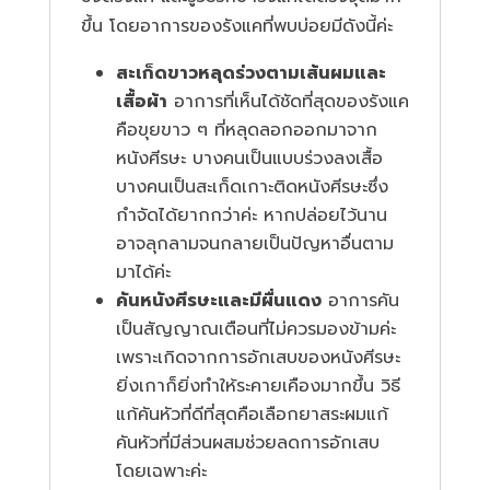
ขึ้น โดยอาการของรังแคที่พบบ่อยมีดังนี้ค่ะ
สะเก็ดขาวหลุดร่วงตามเส้นผมและ
เสื้อผ้า
อาการที่เห็นได้ชัดที่สุดของรังแค
คือขุยขาว ๆ ที่หลุดลอกออกมาจาก
หนังศีรษะ บางคนเป็นแบบร่วงลงเสื้อ
บางคนเป็นสะเก็ดเกาะติดหนังศีรษะซึ่ง
กำจัดได้ยากกว่าค่ะ หากปล่อยไว้นาน
อาจลุกลามจนกลายเป็นปัญหาอื่นตาม
มาได้ค่ะ
คันหนังศีรษะและมีผื่นแดง
อาการคัน
เป็นสัญญาณเตือนที่ไม่ควรมองข้ามค่ะ
เพราะเกิดจากการอักเสบของหนังศีรษะ
ยิ่งเกาก็ยิ่งทำให้ระคายเคืองมากขึ้น วิธี
แก้คันหัวที่ดีที่สุดคือเลือกยาสระผมแก้
คันหัวที่มีส่วนผสมช่วยลดการอักเสบ
โดยเฉพาะค่ะ