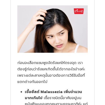
ก่อนจะเลือกแชมพูขจัดรังแคให้ตรงจุด เรา
ต้องรู้ก่อนว่ารังแคเกิดขึ้นได้จากอะไรบ้างค่ะ
เพราะแต่ละสาเหตุนั้นอาจต้องการวิธีรับมือที่
แตกต่างกันออกไป
เชื้อยีสต์ Malassezia เพิ่มจำนวน
มากเกินไป
เชื้อราชนิดนี้อาศัยอยู่บน
หนังศีรษะของทุกคนตามธรรมชาติค่ะ แต่