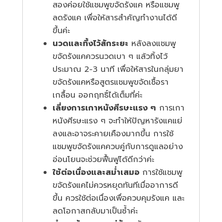
สองค่อยใช้แชมพูขจัดรังแค หรือแชมพู
ลดรังแค เพื่อให้สารสำคัญทำงานได้ดี
ขึ้นค่ะ
นวดและทิ้งไว้สักระยะ
หลังลงแชมพู
ขจัดรังแคควรนวดเบา ๆ แล้วทิ้งไว้
ประมาณ 2-3 นาที เพื่อให้สารในกลุ่มยา
ขจัดรังแคหรือสูตรแชมพูขจัดเชื้อรา
เกลื้อน ออกฤทธิ์ได้เต็มที่ค่ะ
เลี่ยงการเกาหนังศีรษะแรง ๆ
การเกา
หนังศีรษะแรง ๆ จะทำให้ปัญหารังแคแย่
ลงและอาจระคายเคืองมากขึ้น การใช้
แชมพูขจัดรังแคควบคู่กับการดูแลอย่าง
อ่อนโยนจะช่วยฟื้นฟูได้ดีกว่าค่ะ
ใช้ต่อเนื่องและสม่ำเสมอ
การใช้แชมพู
ขจัดรังแคไม่ควรหยุดทันทีเมื่ออาการดี
ขึ้น ควรใช้ต่อเนื่องเพื่อควบคุมรังแค และ
ลดโอกาสกลับมาเป็นซ้ำค่ะ