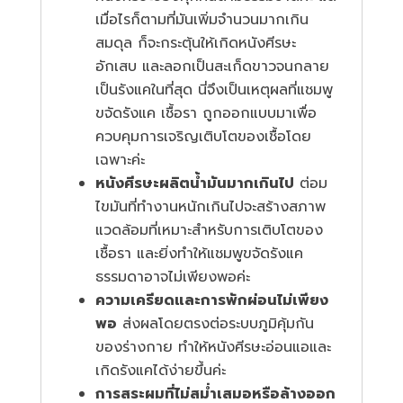
เมื่อไรก็ตามที่มันเพิ่มจำนวนมากเกิน
สมดุล ก็จะกระตุ้นให้เกิดหนังศีรษะ
อักเสบ และลอกเป็นสะเก็ดขาวจนกลาย
เป็นรังแคในที่สุด นี่จึงเป็นเหตุผลที่แชมพู
ขจัดรังแค เชื้อรา ถูกออกแบบมาเพื่อ
ควบคุมการเจริญเติบโตของเชื้อโดย
เฉพาะค่ะ
หนังศีรษะผลิตน้ำมันมากเกินไป
ต่อม
ไขมันที่ทำงานหนักเกินไปจะสร้างสภาพ
แวดล้อมที่เหมาะสำหรับการเติบโตของ
เชื้อรา และยิ่งทำให้แชมพูขจัดรังแค
ธรรมดาอาจไม่เพียงพอค่ะ
ความเครียดและการพักผ่อนไม่เพียง
พอ
ส่งผลโดยตรงต่อระบบภูมิคุ้มกัน
ของร่างกาย ทำให้หนังศีรษะอ่อนแอและ
เกิดรังแคได้ง่ายขึ้นค่ะ
การสระผมที่ไม่สม่ำเสมอหรือล้างออก