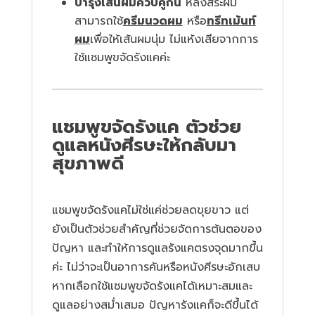
บำรุงเส้นผมควบคู่กัน
หลังสระผม
สามารถใช้
ครีมนวดผม
หรือ
ทรีทเม้นท์
ผม
เพื่อให้เส้นผมนุ่ม ไม่แห้งเสียจากการ
ใช้แชมพูขจัดรังแคค่ะ
แชมพูขจัดรังแค ตัวช่วย
ดูแลหนังศีรษะให้กลับมา
สุขภาพดี
แชมพูขจัดรังแคไม่ใช่แค่ช่วยลดขุยขาว แต่
ยังเป็นตัวช่วยสำคัญที่ช่วยจัดการต้นตอของ
ปัญหา และทำให้การดูแลรังแคตรงจุดมากขึ้น
ค่ะ ไม่ว่าจะเป็นอาการคันหรือหนังศีรษะอักเสบ
หากเลือกใช้แชมพูขจัดรังแคได้เหมาะสมและ
ดูแลอย่างสม่ำเสมอ ปัญหารังแคก็จะดีขึ้นได้