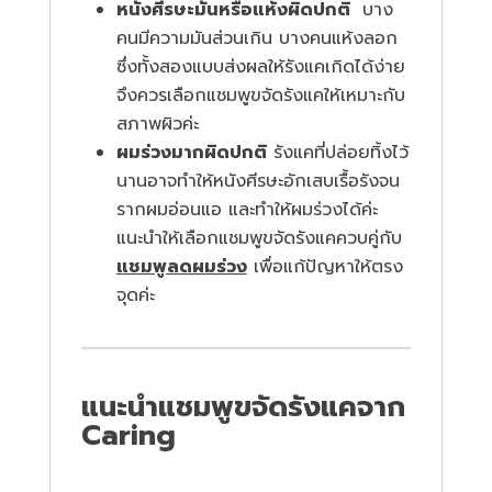
หนังศีรษะมันหรือแห้งผิดปกติ
บาง
คนมีความมันส่วนเกิน บางคนแห้งลอก
ซึ่งทั้งสองแบบส่งผลให้รังแคเกิดได้ง่าย
จึงควรเลือกแชมพูขจัดรังแคให้เหมาะกับ
สภาพผิวค่ะ
ผมร่วงมากผิดปกติ
รังแคที่ปล่อยทิ้งไว้
นานอาจทำให้หนังศีรษะอักเสบเรื้อรังจน
รากผมอ่อนแอ และทำให้ผมร่วงได้ค่ะ
แนะนำให้เลือกแชมพูขจัดรังแคควบคู่กับ
แชมพูลดผมร่วง
เพื่อแก้ปัญหาให้ตรง
จุดค่ะ
แนะนำแชมพูขจัดรังแคจาก
Caring