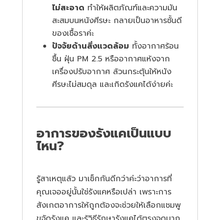
ไม่สะอาด
ทำให้ผลิตภัณฑ์และความมัน
สะสมบนหนังศีรษะ กลายเป็นอาหารชั้นดี
ของเชื้อราค่ะ
ปัจจัยด้านสิ่งแวดล้อม
ทั้งอากาศร้อน
ชื้น ฝุ่น PM 2.5 หรืออากาศแห้งจาก
เครื่องปรับอากาศ ล้วนกระตุ้นให้หนัง
ศีรษะไม่สมดุล และเกิดรังแคได้ง่ายค่ะ
อาการของรังแคเป็นแบบ
ไหน?
รู้สาเหตุแล้ว มาเช็กกันดีกว่าค่ะว่าอาการที่
คุณเจออยู่นั้นใช่รังแคหรือเปล่า เพราะการ
สังเกตอาการให้ถูกต้องจะช่วยให้เลือกแชมพู
ขจัดรังแค และรู้วิธีรักษารังแคได้ตรงจุดมาก